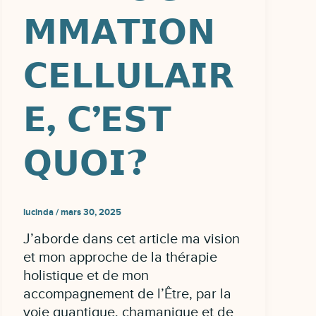
𝗠𝗠𝗔𝗧𝗜𝗢𝗡
𝗖𝗘𝗟𝗟𝗨𝗟𝗔𝗜𝗥
𝗘, 𝗖’𝗘𝗦𝗧
𝗤𝗨𝗢𝗜?
lucinda
/
mars 30, 2025
J’aborde dans cet article ma vision
et mon approche de la thérapie
holistique et de mon
accompagnement de l’Être, par la
voie quantique, chamanique et de