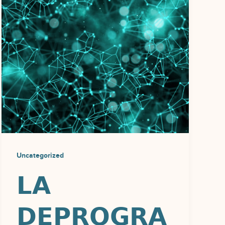
Uncategorized
𝗟𝗔
𝗗𝗘𝗣𝗥𝗢𝗚𝗥𝗔